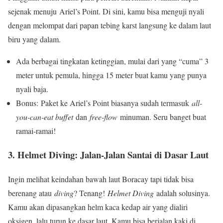
sejenak menuju Ariel’s Point. Di sini, kamu bisa menguji nyali
dengan melompat dari papan tebing karst langsung ke dalam laut
biru yang dalam.
Ada berbagai tingkatan ketinggian, mulai dari yang “cuma” 3
meter untuk pemula, hingga 15 meter buat kamu yang punya
nyali baja.
Bonus: Paket ke Ariel’s Point biasanya sudah termasuk
all-
you-can-eat buffet
dan
free-flow
minuman. Seru banget buat
ramai-ramai!
3. Helmet Diving: Jalan-Jalan Santai di Dasar Laut
Ingin melihat keindahan bawah laut Boracay tapi tidak bisa
berenang atau
diving
? Tenang!
Helmet Diving
adalah solusinya.
Kamu akan dipasangkan helm kaca kedap air yang dialiri
oksigen, lalu turun ke dasar laut. Kamu bisa berjalan kaki di