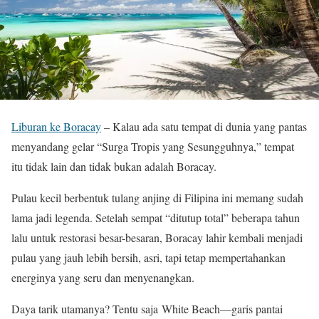
Liburan ke Boracay
– Kalau ada satu tempat di dunia yang pantas
menyandang gelar “Surga Tropis yang Sesungguhnya,” tempat
itu tidak lain dan tidak bukan adalah Boracay.
Pulau kecil berbentuk tulang anjing di Filipina ini memang sudah
lama jadi legenda. Setelah sempat “ditutup total” beberapa tahun
lalu untuk restorasi besar-besaran, Boracay lahir kembali menjadi
pulau yang jauh lebih bersih, asri, tapi tetap mempertahankan
energinya yang seru dan menyenangkan.
Daya tarik utamanya? Tentu saja White Beach—garis pantai