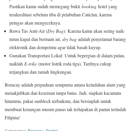
Pastikan kamu sudah memegang bukti
booking
hotel yang
terakreditasi sebelum tiba di pelabuhan Caticlan, karena
petugas akan mengeceknya.
Bawa Tas Anti-Air (
Dry Bag
): Karena kamu akan sering naik-
turun kapal dan bermain air,
dry bag
adalah penyelamat barang
elektronik dan dompetmu agar tidak basah kuyup.
Gunakan Transportasi Lokal: Untuk bepergian di dalam pulau,
naiklah
E-trike
(motor listrik roda tiga). Tarifnya cukup
terjangkau dan ramah lingkungan.
Boracay adalah perpaduan sempurna antara keindahan alam yang
menakjubkan dan keseruan tanpa batas. Jadi, siapkan kacamata
hitammu, pakai sunblock terbaikmu, dan bersiaplah untuk
membuat kenangan musim panas tak terlupakan di pantai terindah
Filipina!
Categories:
Boracay
,
Pantai