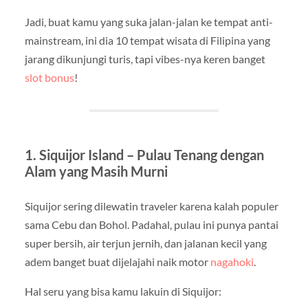
Jadi, buat kamu yang suka jalan-jalan ke tempat anti-
mainstream, ini dia 10 tempat wisata di Filipina yang
jarang dikunjungi turis, tapi vibes-nya keren banget
slot bonus
!
1. Siquijor Island – Pulau Tenang dengan
Alam yang Masih Murni
Siquijor sering dilewatin traveler karena kalah populer
sama Cebu dan Bohol. Padahal, pulau ini punya pantai
super bersih, air terjun jernih, dan jalanan kecil yang
adem banget buat dijelajahi naik motor
nagahoki
.
Hal seru yang bisa kamu lakuin di Siquijor: