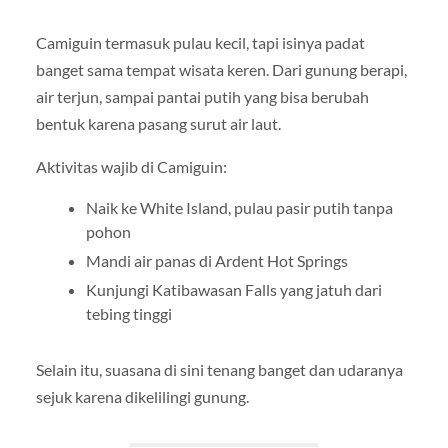
Camiguin termasuk pulau kecil, tapi isinya padat
banget sama tempat wisata keren. Dari gunung berapi,
air terjun, sampai pantai putih yang bisa berubah
bentuk karena pasang surut air laut.
Aktivitas wajib di Camiguin:
Naik ke White Island, pulau pasir putih tanpa
pohon
Mandi air panas di Ardent Hot Springs
Kunjungi Katibawasan Falls yang jatuh dari
tebing tinggi
Selain itu, suasana di sini tenang banget dan udaranya
sejuk karena dikelilingi gunung.