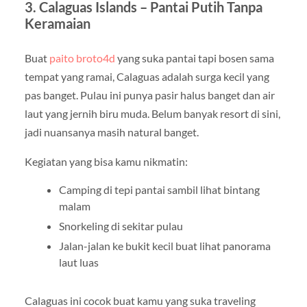
3. Calaguas Islands – Pantai Putih Tanpa
Keramaian
Buat
paito broto4d
yang suka pantai tapi bosen sama
tempat yang ramai, Calaguas adalah surga kecil yang
pas banget. Pulau ini punya pasir halus banget dan air
laut yang jernih biru muda. Belum banyak resort di sini,
jadi nuansanya masih natural banget.
Kegiatan yang bisa kamu nikmatin:
Camping di tepi pantai sambil lihat bintang
malam
Snorkeling di sekitar pulau
Jalan-jalan ke bukit kecil buat lihat panorama
laut luas
Calaguas ini cocok buat kamu yang suka traveling