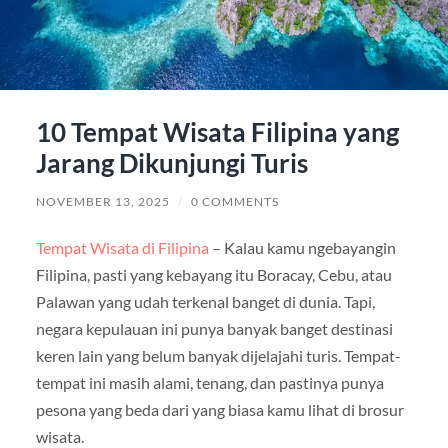
10 Tempat Wisata Filipina yang
Jarang Dikunjungi Turis
NOVEMBER 13, 2025
/
0 COMMENTS
Tempat Wisata di Filipina
– Kalau kamu ngebayangin
Filipina, pasti yang kebayang itu Boracay, Cebu, atau
Palawan yang udah terkenal banget di dunia. Tapi,
negara kepulauan ini punya banyak banget destinasi
keren lain yang belum banyak dijelajahi turis. Tempat-
tempat ini masih alami, tenang, dan pastinya punya
pesona yang beda dari yang biasa kamu lihat di brosur
wisata.