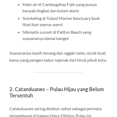
Main air di Cambugahay Falls yang punya
banyak tingkat dan kolam alami
Snorkeling di Tubod Marine Sanctuary buat
lihat ikan warna-warni
Nikmatin sunset di Paliton Beach yang
suasananya damai banget
Suasananya masih tenang dan nggak rame, cocok buat
kamu yang pengen kabur sejenak dari hiruk pikuk kota.
2. Catanduanes – Pulau Hijau yang Belum
Tersentuh
Catanduanes sering disebut-sebut sebagai permata
tersembunyi di bagian timur Filipina. Pulau ini