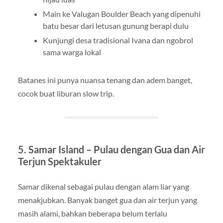
Main ke Valugan Boulder Beach yang dipenuhi
batu besar dari letusan gunung berapi dulu
Kunjungi desa tradisional Ivana dan ngobrol
sama warga lokal
Batanes ini punya nuansa tenang dan adem banget,
cocok buat liburan slow trip.
5. Samar Island – Pulau dengan Gua dan Air
Terjun Spektakuler
Samar dikenal sebagai pulau dengan alam liar yang
menakjubkan. Banyak banget gua dan air terjun yang
masih alami, bahkan beberapa belum terlalu