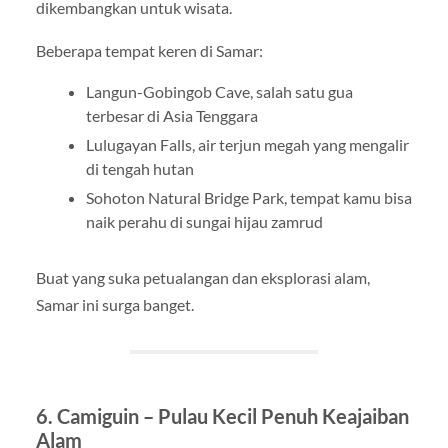
dikembangkan untuk wisata.
Beberapa tempat keren di Samar:
Langun-Gobingob Cave, salah satu gua
terbesar di Asia Tenggara
Lulugayan Falls, air terjun megah yang mengalir
di tengah hutan
Sohoton Natural Bridge Park, tempat kamu bisa
naik perahu di sungai hijau zamrud
Buat yang suka petualangan dan eksplorasi alam,
Samar ini surga banget.
6. Camiguin – Pulau Kecil Penuh Keajaiban
Alam