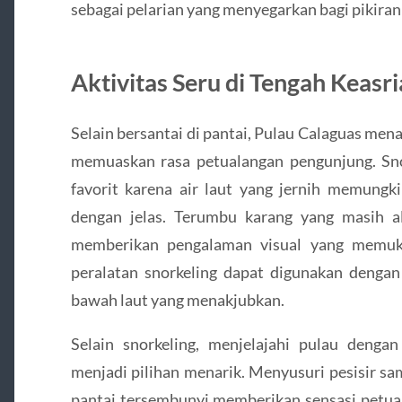
sebagai pelarian yang menyegarkan bagi pikiran
Aktivitas Seru di Tengah Keasr
Selain bersantai di pantai, Pulau Calaguas men
memuaskan rasa petualangan pengunjung. Snor
favorit karena air laut yang jernih memungk
dengan jelas. Terumbu karang yang masih al
memberikan pengalaman visual yang memuka
peralatan snorkeling dapat digunakan deng
bawah laut yang menakjubkan.
Selain snorkeling, menjelajahi pulau dengan
menjadi pilihan menarik. Menyusuri pesisir sa
pantai tersembunyi memberikan sensasi petua