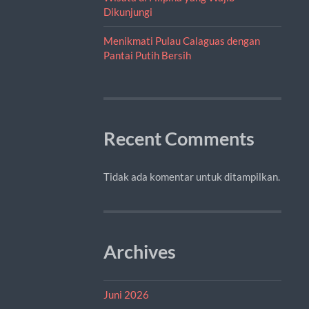
Dikunjungi
Menikmati Pulau Calaguas dengan
Pantai Putih Bersih
Recent Comments
Tidak ada komentar untuk ditampilkan.
Archives
Juni 2026