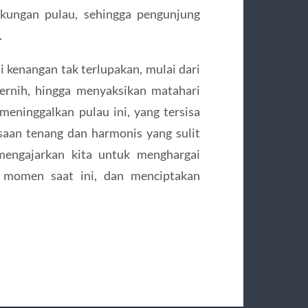
gkungan pulau, sehingga pengunjung
.
 kenangan tak terlupakan, mulai dari
 jernih, hingga menyaksikan matahari
meninggalkan pulau ini, yang tersisa
asaan tenang dan harmonis yang sulit
mengajarkan kita untuk menghargai
 momen saat ini, dan menciptakan
.