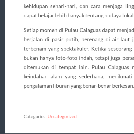
kehidupan sehari-hari, dan cara menjaga lin
dapat belajar lebih banyak tentang budaya lokal
Setiap momen di Pulau Calaguas dapat menjadi
berjalan di pasir putih, berenang di air laut
terbenam yang spektakuler. Ketika seseorang 
bukan hanya foto-foto indah, tetapi juga per
ditemukan di tempat lain. Pulau Calaguas 
keindahan alam yang sederhana, menikmati
pengalaman liburan yang benar-benar berkesan
Categories:
Uncategorized