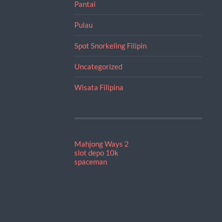
Pantai
Pulau
Spot Snorkeling Filipin
Uncategorized
Wisata Filipina
Mahjong Ways 2
slot depo 10k
spaceman